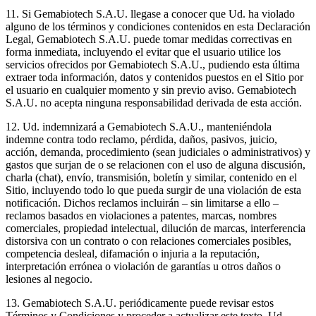
11. Si Gemabiotech S.A.U. llegase a conocer que Ud. ha violado
alguno de los términos y condiciones contenidos en esta Declaración
Legal, Gemabiotech S.A.U. puede tomar medidas correctivas en
forma inmediata, incluyendo el evitar que el usuario utilice los
servicios ofrecidos por Gemabiotech S.A.U., pudiendo esta última
extraer toda información, datos y contenidos puestos en el Sitio por
el usuario en cualquier momento y sin previo aviso. Gemabiotech
S.A.U. no acepta ninguna responsabilidad derivada de esta acción.
12. Ud. indemnizará a Gemabiotech S.A.U., manteniéndola
indemne contra todo reclamo, pérdida, daños, pasivos, juicio,
acción, demanda, procedimiento (sean judiciales o administrativos) y
gastos que surjan de o se relacionen con el uso de alguna discusión,
charla (chat), envío, transmisión, boletín y similar, contenido en el
Sitio, incluyendo todo lo que pueda surgir de una violación de esta
notificación. Dichos reclamos incluirán – sin limitarse a ello –
reclamos basados en violaciones a patentes, marcas, nombres
comerciales, propiedad intelectual, dilución de marcas, interferencia
distorsiva con un contrato o con relaciones comerciales posibles,
competencia desleal, difamación o injuria a la reputación,
interpretación errónea o violación de garantías u otros daños o
lesiones al negocio.
13. Gemabiotech S.A.U. periódicamente puede revisar estos
Términos y Condiciones y proceder a actualizar este texto. Ud.