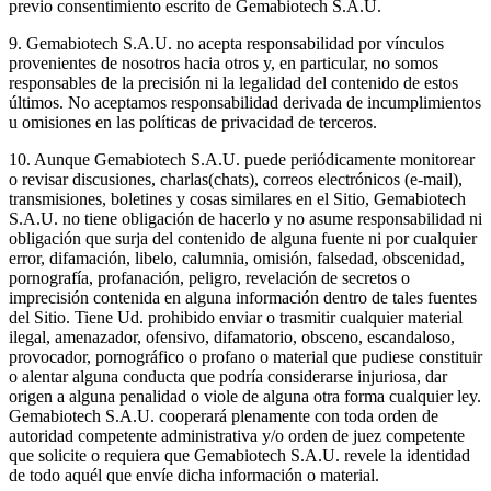
previo consentimiento escrito de Gemabiotech S.A.U.
9. Gemabiotech S.A.U. no acepta responsabilidad por vínculos
provenientes de nosotros hacia otros y, en particular, no somos
responsables de la precisión ni la legalidad del contenido de estos
últimos. No aceptamos responsabilidad derivada de incumplimientos
u omisiones en las políticas de privacidad de terceros.
10. Aunque Gemabiotech S.A.U. puede periódicamente monitorear
o revisar discusiones, charlas(chats), correos electrónicos (e-mail),
transmisiones, boletines y cosas similares en el Sitio, Gemabiotech
S.A.U. no tiene obligación de hacerlo y no asume responsabilidad ni
obligación que surja del contenido de alguna fuente ni por cualquier
error, difamación, libelo, calumnia, omisión, falsedad, obscenidad,
pornografía, profanación, peligro, revelación de secretos o
imprecisión contenida en alguna información dentro de tales fuentes
del Sitio. Tiene Ud. prohibido enviar o trasmitir cualquier material
ilegal, amenazador, ofensivo, difamatorio, obsceno, escandaloso,
provocador, pornográfico o profano o material que pudiese constituir
o alentar alguna conducta que podría considerarse injuriosa, dar
origen a alguna penalidad o viole de alguna otra forma cualquier ley.
Gemabiotech S.A.U. cooperará plenamente con toda orden de
autoridad competente administrativa y/o orden de juez competente
que solicite o requiera que Gemabiotech S.A.U. revele la identidad
de todo aquél que envíe dicha información o material.