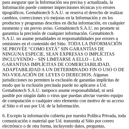
para asegurar que la Información sea precisa y actualizada, la
Información puede contener imprecisiones técnicas y/o errores
tipográficos. Gemabiotech S.A.U. se reserva el derecho de realizar
cambios, correcciones y/o mejoras en la Información y en los
productos y programas descritos en dicha información, en cualquier
momento y sin previo aviso. Gemabiotech S.A.U. no promete ni
garantiza la precisión de cualquier información. Gemabiotech
S.A.U. no asume penalidades ni responsabilidades por errores u
omisiones en el contenido del Sitio. TODA LA INFORMACIÓN
SE PROVÉE “COMO ESTÁ” SIN GARANTÍAS DE
NINGUNA ESPECIE, SEAN EXPRESAS O IMPLÍCITAS
INCLUYENDO – SIN LIMITARSE A ELLO – LAS
GARANTIAS IMPLÍCITAS DE COMERCIABILIDAD,
ADAPTABILIDAD A UN DETERMINADO FIN O USO O DE
NO-VIOLACIÓN DE LEYES O DERECHOS. Algunas
jurisdicciones no permiten la exclusión de garantías implícitas de
modo que la exclusión precitada puede no aplicarse a Ud.
Gemabiotech S.A.U. tampoco asume responsabilidad, ni será
pasible por ningún daño o virus que puedan afectar vuestro equipo
de computación o cualquier otro elemento con motivo de su acceso
al Sitio o el uso por Ud. de la Información.
6. Excepto la información cubierta por nuestra Política Privada, toda
comunicación o material que Ud. transmita al Sitio por correo
electrónico o de otra forma, incluyendo datos, preguntas,