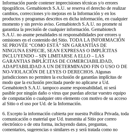
Información puede contener imprecisiones técnicas y/o errores
tipográficos. Gemabiotech S.A.U. se reserva el derecho de realizar
cambios, correcciones y/o mejoras en la Información y en los
productos y programas descritos en dicha información, en cualquier
momento y sin previo aviso. Gemabiotech S.A.U. no promete ni
garantiza la precisión de cualquier información. Gemabiotech
S.A.U. no asume penalidades ni responsabilidades por errores u
omisiones en el contenido del Sitio. TODA LA INFORMACIÓN
SE PROVÉE “COMO ESTÁ” SIN GARANTÍAS DE
NINGUNA ESPECIE, SEAN EXPRESAS O IMPLÍCITAS
INCLUYENDO – SIN LIMITARSE A ELLO – LAS
GARANTIAS IMPLÍCITAS DE COMERCIABILIDAD,
ADAPTABILIDAD A UN DETERMINADO FIN O USO O DE
NO-VIOLACIÓN DE LEYES O DERECHOS. Algunas
jurisdicciones no permiten la exclusión de garantías implícitas de
modo que la exclusión precitada puede no aplicarse a Ud.
Gemabiotech S.A.U. tampoco asume responsabilidad, ni será
pasible por ningún daño o virus que puedan afectar vuestro equipo
de computación o cualquier otro elemento con motivo de su acceso
al Sitio o el uso por Ud. de la Información.
6. Excepto la información cubierta por nuestra Política Privada, toda
comunicación o material que Ud. transmita al Sitio por correo
electrónico o de otra forma, incluyendo datos, preguntas,
comentarios, sugerencias o similares es y será tratada como no