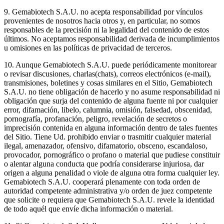
9. Gemabiotech S.A.U. no acepta responsabilidad por vínculos
provenientes de nosotros hacia otros y, en particular, no somos
responsables de la precisión ni la legalidad del contenido de estos
últimos. No aceptamos responsabilidad derivada de incumplimientos
u omisiones en las políticas de privacidad de terceros.
10. Aunque Gemabiotech S.A.U. puede periódicamente monitorear
o revisar discusiones, charlas(chats), correos electrónicos (e-mail),
transmisiones, boletines y cosas similares en el Sitio, Gemabiotech
S.A.U. no tiene obligación de hacerlo y no asume responsabilidad ni
obligación que surja del contenido de alguna fuente ni por cualquier
error, difamación, libelo, calumnia, omisión, falsedad, obscenidad,
pornografía, profanación, peligro, revelación de secretos o
imprecisión contenida en alguna información dentro de tales fuentes
del Sitio. Tiene Ud. prohibido enviar o trasmitir cualquier material
ilegal, amenazador, ofensivo, difamatorio, obsceno, escandaloso,
provocador, pornográfico o profano o material que pudiese constituir
o alentar alguna conducta que podría considerarse injuriosa, dar
origen a alguna penalidad o viole de alguna otra forma cualquier ley.
Gemabiotech S.A.U. cooperará plenamente con toda orden de
autoridad competente administrativa y/o orden de juez competente
que solicite o requiera que Gemabiotech S.A.U. revele la identidad
de todo aquél que envíe dicha información o material.