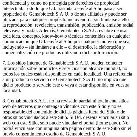
confidencial y como no protegida por derechos de propiedad
intelectual. Todo lo que Ud. trasmita o envíe al Sitio pasa a ser
propiedad de Gemabiotech S.A.U. o de sus afiliadas y puede ser
utilizada para cualquier propósito incluyendo .- sin limitarse a ello –
la reproducción, revelación, transmisión, publicación, emisión radial,
televisiva y postal. Además, Gemabiotech S.A.U. es libre de usar
toda idea, concepto, know-how o técnicas contenidas en cualquier
comunicación que Ud. envíe al Sitio por cualquier motivo que sea,
incluyendo – sin limitarse a ello – el desarrollo, la elaboración y
comercialización de productos utilizando dicha información.
7. Los sitios Internet de Gemabiotech S.A.U. pueden contener
información sobre productos y servicios con alcance mundial, no
todos los cuales están disponibles en cada localidad. Una referencia
a un producto o servicio de Gemabiotech S.A.U. no implica que
dicho producto o servicio esté o vaya a estar disponible en vuestra
localidad.
8. Gemabiotech S.A.U. no ha revisado parcial ni totalmente sitios
web de terceros que contengan vínculos con este Sitio y no es
responsable del contenido de dichas páginas fuera del Sitio o de
otros sitios vinculados a este Sitio. Si Ud. deseara vincular su sitio
web con este Sitio, sólo puede vincular el portal (home page). No
podrá vincularse con ninguna otra página dentro de este Sitio sin el
previo consentimiento escrito de Gemabiotech S.A.U.