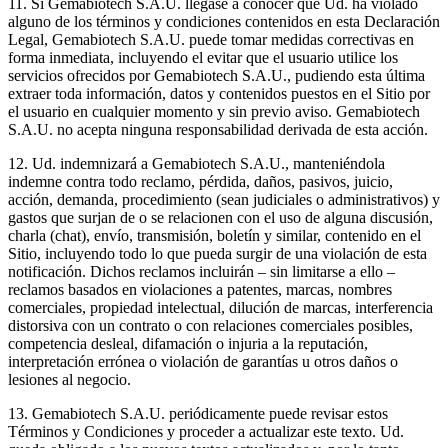
11. Si Gemabiotech S.A.U. llegase a conocer que Ud. ha violado
alguno de los términos y condiciones contenidos en esta Declaración
Legal, Gemabiotech S.A.U. puede tomar medidas correctivas en
forma inmediata, incluyendo el evitar que el usuario utilice los
servicios ofrecidos por Gemabiotech S.A.U., pudiendo esta última
extraer toda información, datos y contenidos puestos en el Sitio por
el usuario en cualquier momento y sin previo aviso. Gemabiotech
S.A.U. no acepta ninguna responsabilidad derivada de esta acción.
12. Ud. indemnizará a Gemabiotech S.A.U., manteniéndola
indemne contra todo reclamo, pérdida, daños, pasivos, juicio,
acción, demanda, procedimiento (sean judiciales o administrativos) y
gastos que surjan de o se relacionen con el uso de alguna discusión,
charla (chat), envío, transmisión, boletín y similar, contenido en el
Sitio, incluyendo todo lo que pueda surgir de una violación de esta
notificación. Dichos reclamos incluirán – sin limitarse a ello –
reclamos basados en violaciones a patentes, marcas, nombres
comerciales, propiedad intelectual, dilución de marcas, interferencia
distorsiva con un contrato o con relaciones comerciales posibles,
competencia desleal, difamación o injuria a la reputación,
interpretación errónea o violación de garantías u otros daños o
lesiones al negocio.
13. Gemabiotech S.A.U. periódicamente puede revisar estos
Términos y Condiciones y proceder a actualizar este texto. Ud.