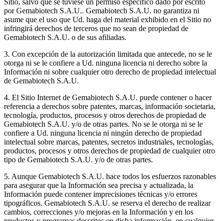
Sitio, salvo que se tuviese un permiso específico dado por escrito
por Gemabiotech S.A.U.. Gemabiotech S.A.U. no garantiza ni
asume que el uso que Ud. haga del material exhibido en el Sitio no
infringirá derechos de terceros que no sean de propiedad de
Gemabiotech S.A.U. o de sus afiliadas.
3. Con excepción de la autorización limitada que antecede, no se le
otorga ni se le confiere a Ud. ninguna licencia ni derecho sobre la
Información ni sobre cualquier otro derecho de propiedad intelectual
de Gemabiotech S.A.U.
4. El Sitio Internet de Gemabiotech S.A.U. puede contener o hacer
referencia a derechos sobre patentes, marcas, información societaria,
tecnología, productos, procesos y otros derechos de propiedad de
Gemabiotech S.A.U. y/o de otras partes. No se le otorga ni se le
confiere a Ud. ninguna licencia ni ningún derecho de propiedad
intelectual sobre marcas, patentes, secretos industriales, tecnologías,
productos, procesos y otros derechos de propiedad de cualquier otro
tipo de Gemabiotech S.A.U. y/o de otras partes.
5. Aunque Gemabiotech S.A.U. hace todos los esfuerzos razonables
para asegurar que la Información sea precisa y actualizada, la
Información puede contener imprecisiones técnicas y/o errores
tipográficos. Gemabiotech S.A.U. se reserva el derecho de realizar
cambios, correcciones y/o mejoras en la Información y en los
productos y programas descritos en dicha información, en cualquier