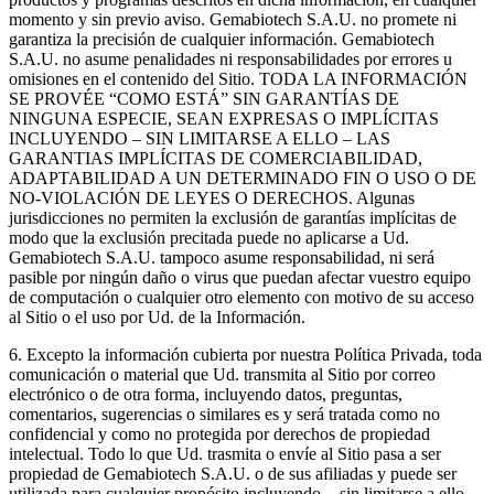
momento y sin previo aviso. Gemabiotech S.A.U. no promete ni
garantiza la precisión de cualquier información. Gemabiotech
S.A.U. no asume penalidades ni responsabilidades por errores u
omisiones en el contenido del Sitio. TODA LA INFORMACIÓN
SE PROVÉE “COMO ESTÁ” SIN GARANTÍAS DE
NINGUNA ESPECIE, SEAN EXPRESAS O IMPLÍCITAS
INCLUYENDO – SIN LIMITARSE A ELLO – LAS
GARANTIAS IMPLÍCITAS DE COMERCIABILIDAD,
ADAPTABILIDAD A UN DETERMINADO FIN O USO O DE
NO-VIOLACIÓN DE LEYES O DERECHOS. Algunas
jurisdicciones no permiten la exclusión de garantías implícitas de
modo que la exclusión precitada puede no aplicarse a Ud.
Gemabiotech S.A.U. tampoco asume responsabilidad, ni será
pasible por ningún daño o virus que puedan afectar vuestro equipo
de computación o cualquier otro elemento con motivo de su acceso
al Sitio o el uso por Ud. de la Información.
6. Excepto la información cubierta por nuestra Política Privada, toda
comunicación o material que Ud. transmita al Sitio por correo
electrónico o de otra forma, incluyendo datos, preguntas,
comentarios, sugerencias o similares es y será tratada como no
confidencial y como no protegida por derechos de propiedad
intelectual. Todo lo que Ud. trasmita o envíe al Sitio pasa a ser
propiedad de Gemabiotech S.A.U. o de sus afiliadas y puede ser
utilizada para cualquier propósito incluyendo .- sin limitarse a ello –