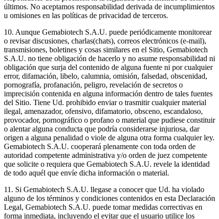
últimos. No aceptamos responsabilidad derivada de incumplimientos
u omisiones en las políticas de privacidad de terceros.
10. Aunque Gemabiotech S.A.U. puede periódicamente monitorear
o revisar discusiones, charlas(chats), correos electrónicos (e-mail),
transmisiones, boletines y cosas similares en el Sitio, Gemabiotech
S.A.U. no tiene obligación de hacerlo y no asume responsabilidad ni
obligación que surja del contenido de alguna fuente ni por cualquier
error, difamación, libelo, calumnia, omisión, falsedad, obscenidad,
pornografía, profanación, peligro, revelación de secretos o
imprecisión contenida en alguna información dentro de tales fuentes
del Sitio. Tiene Ud. prohibido enviar o trasmitir cualquier material
ilegal, amenazador, ofensivo, difamatorio, obsceno, escandaloso,
provocador, pornográfico o profano o material que pudiese constituir
o alentar alguna conducta que podría considerarse injuriosa, dar
origen a alguna penalidad o viole de alguna otra forma cualquier ley.
Gemabiotech S.A.U. cooperará plenamente con toda orden de
autoridad competente administrativa y/o orden de juez competente
que solicite o requiera que Gemabiotech S.A.U. revele la identidad
de todo aquél que envíe dicha información o material.
11. Si Gemabiotech S.A.U. llegase a conocer que Ud. ha violado
alguno de los términos y condiciones contenidos en esta Declaración
Legal, Gemabiotech S.A.U. puede tomar medidas correctivas en
forma inmediata, incluyendo el evitar que el usuario utilice los