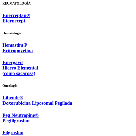
REUMATOLOGÍA
Enerceptan®
Etarnecept
Hematología
Hemastim P
Eritropoyetina
Energavit
Hierro Elemental
(como sacarosa)
Oncología
Libende®
Doxorubicina Liposomal Pegilada
Peg-Neutropine®
Pegfilgrastim
Filgrastim