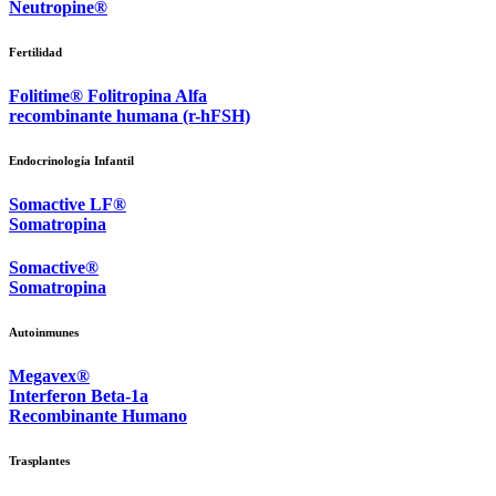
Neutropine®
Fertilidad
Folitime® Folitropina Alfa
recombinante humana (r-hFSH)
Endocrinología Infantil
Somactive LF®
Somatropina
Somactive®
Somatropina
Autoinmunes
Megavex®
Interferon Beta-1a
Recombinante Humano
Trasplantes